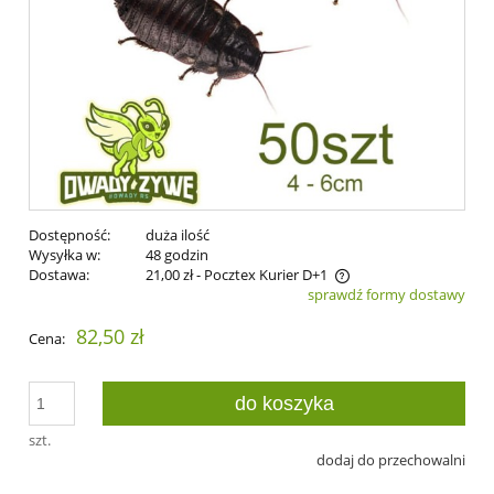
Dostępność:
duża ilość
Wysyłka w:
48 godzin
Dostawa:
21,00 zł
- Pocztex Kurier D+1
sprawdź formy dostawy
Cena nie zawiera ewentualnych kosztów płatności
82,50 zł
Cena:
do koszyka
szt.
dodaj do przechowalni