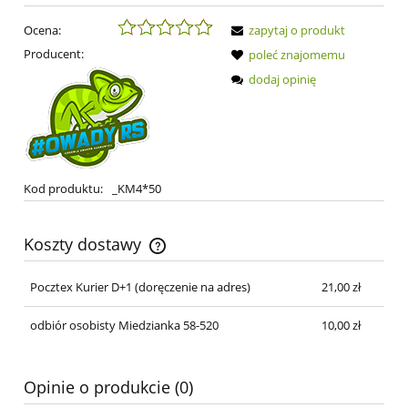
Ocena:
zapytaj o produkt
Producent:
poleć znajomemu
dodaj opinię
Kod produktu:
_KM4*50
Koszty dostawy
Cena nie zawiera ewentualnych kosztów płatności
Pocztex Kurier D+1
(doręczenie na adres)
21,00 zł
odbiór osobisty Miedzianka 58-520
10,00 zł
Opinie o produkcie (0)