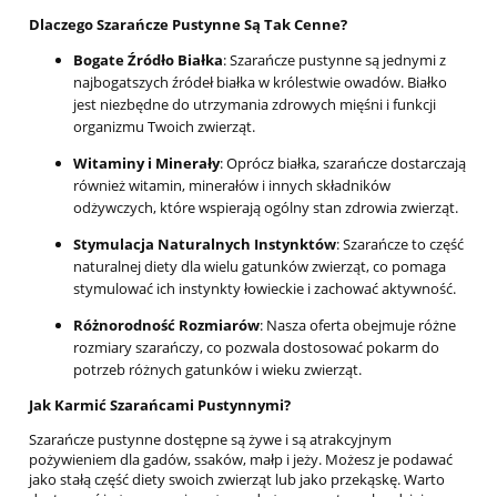
Dlaczego Szarańcze Pustynne Są Tak Cenne?
Bogate Źródło Białka
: Szarańcze pustynne są jednymi z
najbogatszych źródeł białka w królestwie owadów. Białko
jest niezbędne do utrzymania zdrowych mięśni i funkcji
organizmu Twoich zwierząt.
Witaminy i Minerały
: Oprócz białka, szarańcze dostarczają
również witamin, minerałów i innych składników
odżywczych, które wspierają ogólny stan zdrowia zwierząt.
Stymulacja Naturalnych Instynktów
: Szarańcze to część
naturalnej diety dla wielu gatunków zwierząt, co pomaga
stymulować ich instynkty łowieckie i zachować aktywność.
Różnorodność Rozmiarów
: Nasza oferta obejmuje różne
rozmiary szarańczy, co pozwala dostosować pokarm do
potrzeb różnych gatunków i wieku zwierząt.
Jak Karmić Szarańcami Pustynnymi?
Szarańcze pustynne dostępne są żywe i są atrakcyjnym
pożywieniem dla gadów, ssaków, małp i jeży. Możesz je podawać
jako stałą część diety swoich zwierząt lub jako przekąskę. Warto