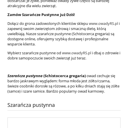
dostarczać je żywe, ponieważ owady żywe często są bardziej
atrakcyjne dla wielu zwierząt.
Zamów Szarańcze Pustynne już Dziś!
Dołącz do grona zadowolonych klientów sklepu
www.owadyRS.pl
i
zapewnij swoim zwierzętom zdrową i smaczną dietę, którą
uwielbiają. Nasze szarańcze pustynne (Schistocerca gregaria) są
dostępne online, oferujemy szybką dostawę i profesjonalne
wsparcie klienta.
Wybierz szarańcze pustynne od
www.owadyRS.pl
i dbaj o zdrowie i
dobre samopoczucie swoich zwierząt już teraz.
Szarańcza pustynna
(Schistocerca gregaria)
owad cechuje się
bardzo jaskrawym wyglądem: forma młoda jest żółto/czarna,
świeże osobniki dorosłe są różowe, a po kilku dniach stają się żółte
(samce) i szare samice. Bardzo popularny owad karmowy.
Szarańcza pustynna